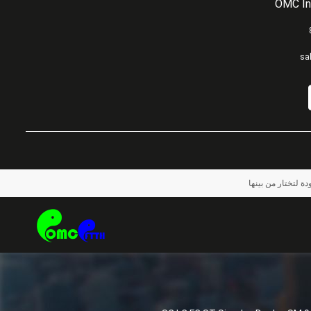
OMC In
sa
ة لتختار من بينها