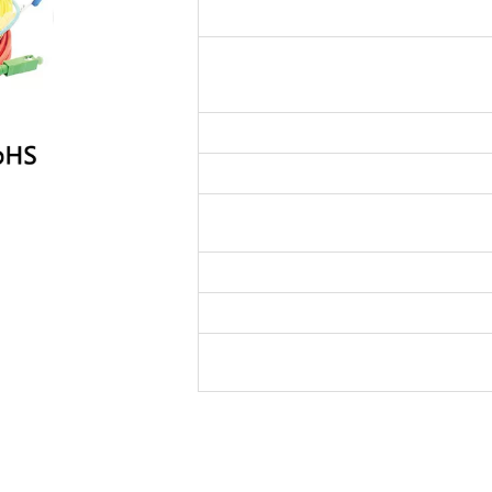
ROHS an
كابل الألياف البصرية التصحيح SC LC FC ST
Simplex Duplex SM 9/125 OM1 OM
OM4 OM5 OFNR OFNP
Nego
احدة في كيس من البلاستيك ، عدة قطع في
 * 35cm الكرتون
ن، T / T، باي بال
1 في الشهر