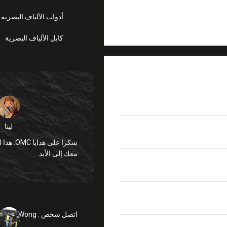
أدوات الألياف البصرية
كابل الألياف البصرية
لينا
UPC≥50dB ،
معك إلى الأبد.
SM 9/125 OM1 OM2 O
اتصل شخص :
anglly Wong