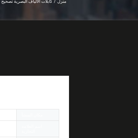
منزل
/
كابلات الألياف البصرية تصحيح
 OFNP LSZH PVC
مكان المنشأ
الصين
اسم العلامة
r OMC
التجارية