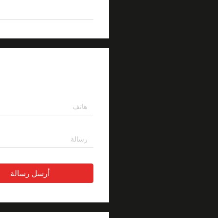
تسليط الضوء
الألياف ال
اترك رسالة
أرسل رسالة