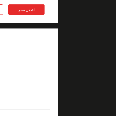
افضل سعر
تفاصيل المنتج
منتجات
الألياف ال
إدخال خسار
d0.3 ديسيبل (خسارة منخفضة)
MM عودة الخسارة
M≥35dB
كبل مادة
SZH PVC