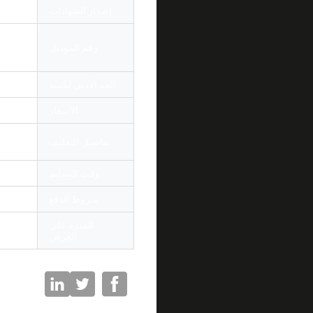
إصدار الشهادات
d ISO
رقم الموديل
2 OM3
 LSZH
الحد الأدنى لكمية
10pcs
الأسعار
tiable
قطعة و
تفاصيل التغليف
الكرتون من 54 * 39
وقت التسليم
3 - 7DAYS
شروط الدفع
ويسترن يونيو
القدرة على
000000pcs
العرض