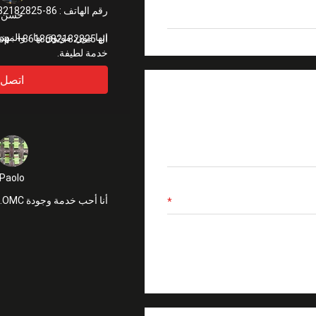
رقم الهاتف :
86-18682182825
حسن
ال WhatsApp :
+8618682182825
خدمة لطيفة.
اتصل
Paolo
أنا أحب خدمة وجودة OMC. شكرا جزيلا.