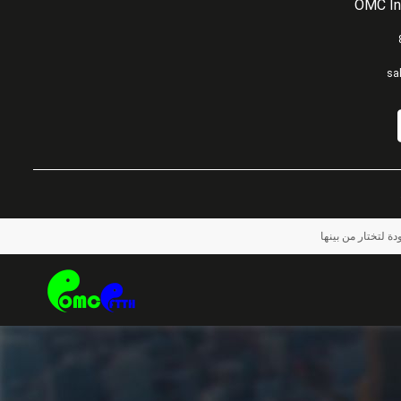
OMC In
sa
ة لتختار من بينها