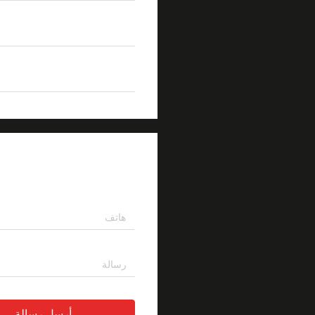
منفذ الكابل
6 قطع
تسليط الضوء
إغلاق كابل
اترك رسالة
أرسل رسالة