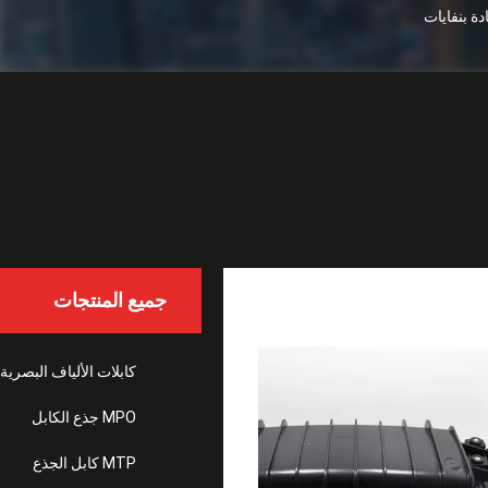
جميع المنتجات
كابلات الألياف البصري
MPO جذع الكابل
MTP كابل الجذع