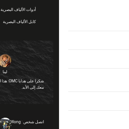
أدوات الألياف البصرية
كابل الألياف البصرية
لينا
معك إلى الأبد.
2
اتصل شخص :
anglly Wong
نوى)