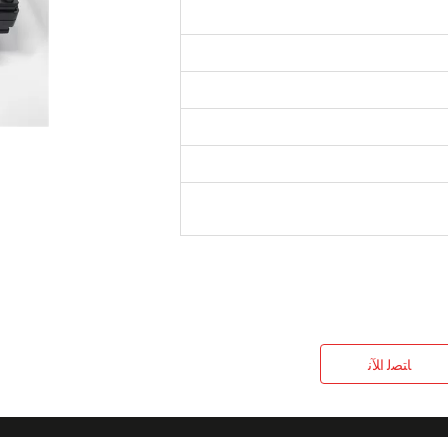
Nego
احدة في علبة كرتون
وتر 100000 شهريا
ﺎﺘﺼﻟ ﺍﻶﻧ