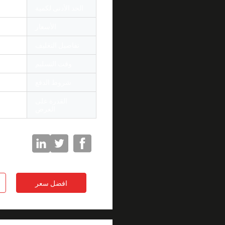
الحد الأدنى لكمية
1 قطعة
الأسعار
tiable
تفاصيل التغليف
قطعة و
وقت التسليم
3-7 أيام
شروط الدفع
T/T, إتحاد غربيّ, paypal, بطاقات الائتمان
القدرة على
أجهزة الكمبي
العرض
افضل سعر