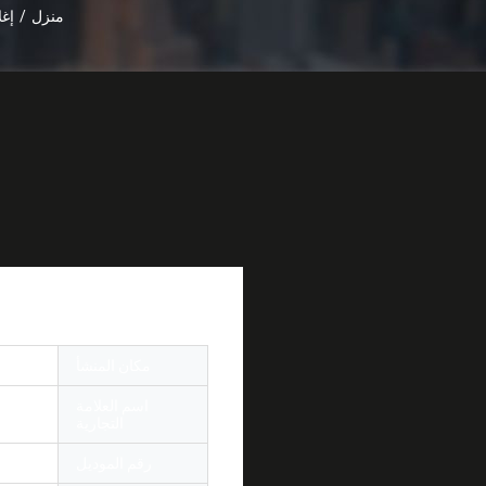
منزل
/
إغل
خفيفة الوزن 6 ميناء الألياف قبة إغلاق IP65-68 دائم مع شهادة بنفايات
مكان المنشأ
الصين
اسم العلامة
r OEM
التجارية
رقم الموديل
H010