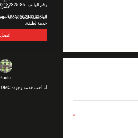
رقم الهاتف :
86-18682182825
حسن
ال WhatsApp :
+8618682182825
خدمة لطيفة.
اتصل
Paolo
أنا أحب خدمة وجودة OMC. شكرا جزيلا.