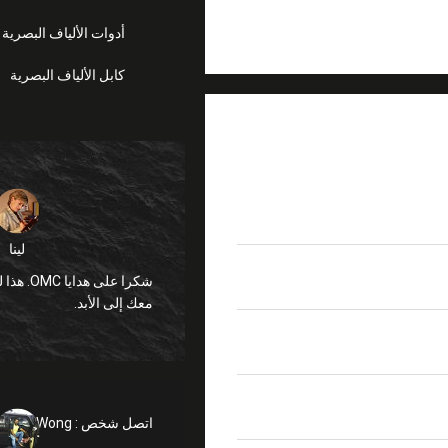
أدوات الألياف البصرية
كابل الألياف البصرية
لينا
معك إلى الأبد.
اتصل شخص :
anglly Wong