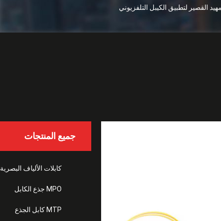
جميع المنتجات
SM LC 2.0m توفير تخزين المكونات الآمنة
كابلات الألياف البصري
MPO جذع الكابل
MTP كابل الجذع