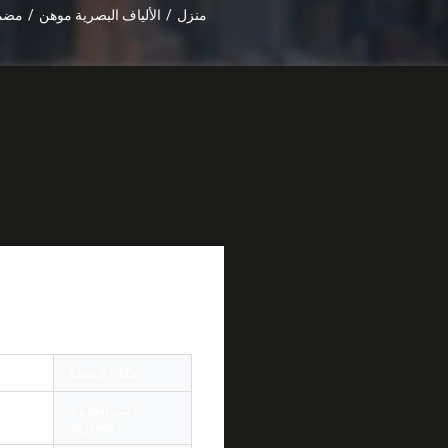
منزل
/
الألياف البصرية موهن
/
مضمنة نوع الأ
التمهيد القصير لتطبي
مكان المنشأ
الصين
اسم العلامة
r OEM
التجارية