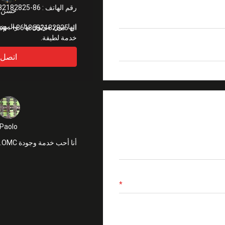
رقم الهاتف :
86-18682182825
حسن
ال WhatsApp :
+8618682182825
خدمة لطيفة.
اتصل
Paolo
أنا أحب خدمة وجودة OMC. شكرا جزيلا.