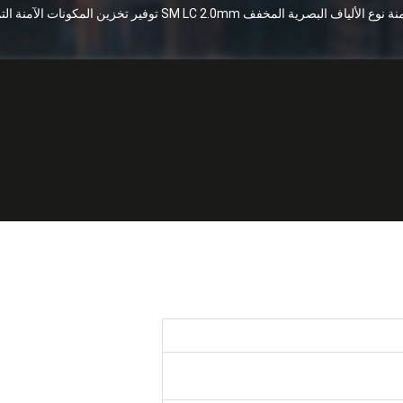
لياف البصرية المخفف SM LC 2.0mm توفير تخزين المكونات الآمنة التمهيد القصير لتطبيق الكيبل التلفزيوني
مضمنة نوع الألياف البصرية المخفف m
ق الكيبل التلفزيوني
OMC o