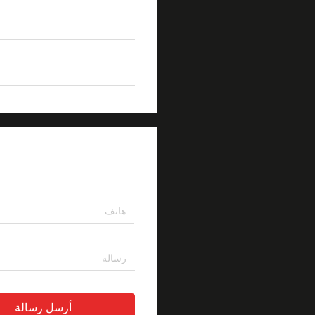
الاحكام
0.02 ديسيبل
تسليط الضوء
المخفف ال
اترك رسالة
أرسل رسالة