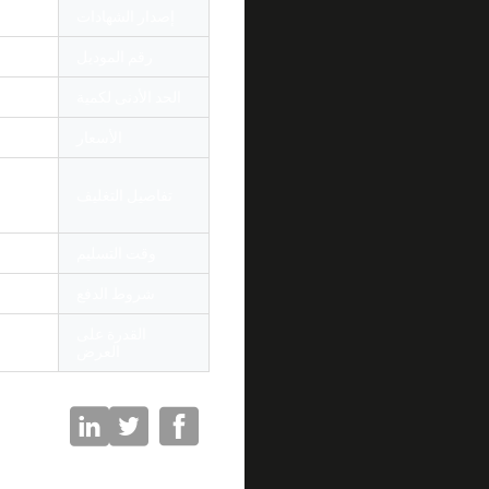
إصدار الشهادات
d ISO
رقم الموديل
 SX UPC 1310
الحد الأدنى لكمية
أجهزة ا
الأسعار
tiable
20 ق
تفاصيل التغليف
كيس بل
كاريكات
وقت التسليم
3 أيام
شروط الدفع
T / T ، ويسترن يونيون
القدرة على
1000000 pcs لك
العرض