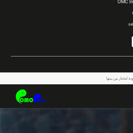
OMC In
sa
ة لتختار من بينها