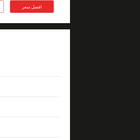
افضل سعر
تفاصيل المنتج
منتجات
mm
القصير لت
خيار الكابل
كابل 2 مم
خسارة الإدراج الأولية
<1.0 ديسيبل
تعويض الخساره
UPC> 50 ديسيبل APC> 60 ديسيبل